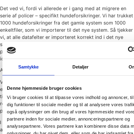
Det ved vi, fordi vi allerede er i gang med at migrere en
serie af policer – specifikt hundeforsikringer. Vi har trukket
1000 hundeforsikringer fra det gamle system som 1000
enkeltfiler, som vi importerer til det nye system. Så tjekker
vi, at alle datafelter er importeret korrekt ind i det nye
system, og er der små glitches, kan vi rette regelsættet til
på få sekunder, køre igen og på den måde nærme os de
ideelle mapningsregler på meget kort tid.
Samtykke
Detaljer
O
Automatiske test hver nat
Vi har også muligheden for at teste lokalt ved at oprette
Denne hjemmeside bruger cookies
en virtuel server på en enkelt maskine, og når vi så er
tilfredse med mapningsreglerne, kan vi eksportere
Vi bruger cookies til at tilpasse vores indhold og annoncer, til
regelsættet til et tomt miljø og så begynde at hente
dig funktioner til sociale medier og til at analysere vores trafi
policedata ind.
også oplysninger om din brug af vores hjemmeside med vor
partnere inden for sociale medier, annonceringspartnere og
I hele migreringsperioden sætter vi motoren til at køre
analysepartnere. Vores partnere kan kombinere disse data 
automatiske test hver nat – det gør vi for at sikre, at der
oplysninger, du har givet dem, eller som de har indsamlet fra