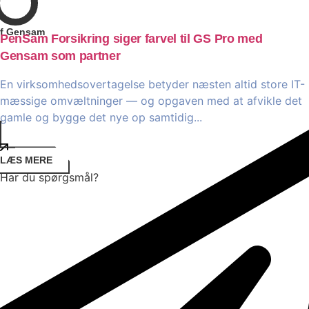
f Gensam
PenSam Forsikring siger farvel til GS Pro med
Gensam som partner
En virksomhedsovertagelse betyder næsten altid store IT-
mæssige omvæltninger — og opgaven med at afvikle det
gamle og bygge det nye op samtidig...
LÆS MERE
Har du spørgsmål?