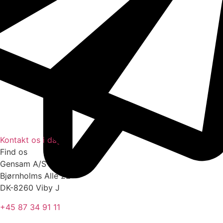
Kontakt os i dag
Find os
Gensam A/S
Bjørnholms Allé 22
DK-8260 Viby J
+45 87 34 91 11