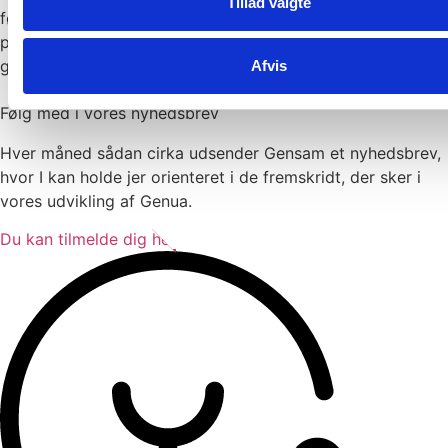
Tillad valgte
første selskab, og selv om der garanteret kommer bump
på vejen, har vi al tiltro til at, at det faktisk kan lade sig
gøre.
Afvis
Følg med i vores nyhedsbrev
Hver måned sådan cirka udsender Gensam et nyhedsbrev,
hvor I kan holde jer orienteret i de fremskridt, der sker i
vores udvikling af Genua.
Du kan tilmelde dig her