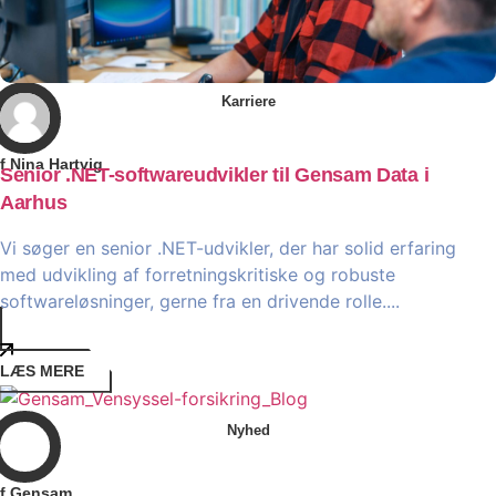
Karriere
f Nina Hartvig
Senior .NET-softwareudvikler til Gensam Data i
Aarhus
Vi søger en senior .NET-udvikler, der har solid erfaring
med udvikling af forretningskritiske og robuste
softwareløsninger, gerne fra en drivende rolle....
LÆS MERE
Nyhed
f Gensam