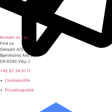
Kontakt os i dag
Find os
Gensam A/S
Bjørnholms Allé 22
DK-8260 Viby J
+45 87 34 91 11
Cookiepolitik
Privatlivspolitik