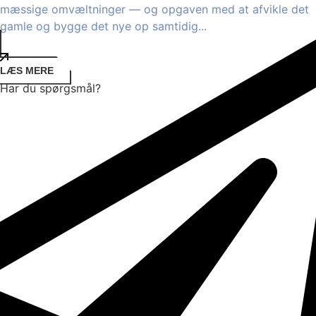
mæssige omvæltninger — og opgaven med at afvikle det
gamle og bygge det nye op samtidig...
LÆS MERE
Har du spørgsmål?