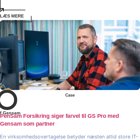
LÆS MERE
Case
f Gensam
PenSam Forsikring siger farvel til GS Pro med
Gensam som partner
En virksomhedsovertagelse betyder næsten altid store IT-