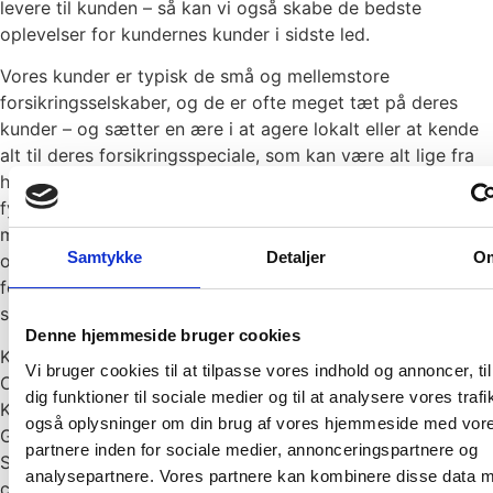
levere til kunden – så kan vi også skabe de bedste
oplevelser for kundernes kunder i sidste led.
Vores kunder er typisk de små og mellemstore
forsikringsselskaber, og de er ofte meget tæt på deres
kunder – og sætter en ære i at agere lokalt eller at kende
alt til deres forsikringsspeciale, som kan være alt lige fra
husdyr til skibe. Men selv om vores kunder er tilgængelige
fysisk og telefonisk, skal de også altid være på forkant
med det digitale, og det kræver en leverandør, der er agil
Samtykke
Detaljer
O
og helt fremme i bussen på teknologiske muligheder ift.
forretnings behov. Det er det, vores projektorganisation er
skabt til at være.
Denne hjemmeside bruger cookies
Kenni L. Sørensen
Vi bruger cookies til at tilpasse vores indhold og annoncer, til
CTO, Gensam
dig funktioner til sociale medier og til at analysere vores trafi
Kenni Løvenholt Sørensen er Chief Technology Officer hos
også oplysninger om din brug af vores hjemmeside med vor
Gensam. Han er tidligere CTO hos IST Group, som er en af
partnere inden for sociale medier, annonceringspartnere og
Skandinaviens største Edtech virksomheder, og tidligere
analysepartnere. Vores partnere kan kombinere disse data 
chef for digitalisering og forretningsudvikling i