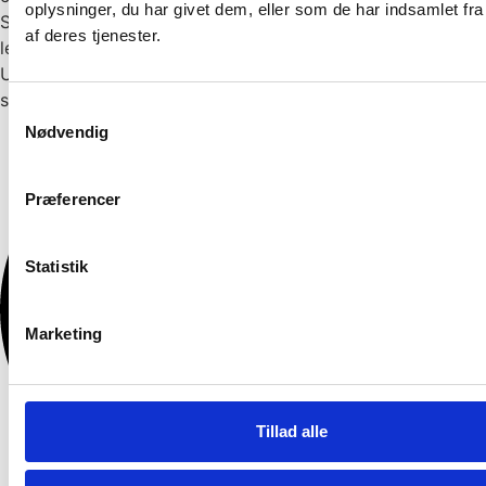
oplysninger, du har givet dem, eller som de har indsamlet fra
Skanderborg Kommune. Han er HD i organisation og
af deres tjenester.
ledelse, har læst cooperate governance på Harvard
University, Enterprise architecture på AU og er autodidakt
softwareudvikler med mere end femten års erfaring.
Samtykkevalg
Nødvendig
Præferencer
Statistik
Marketing
Tillad alle